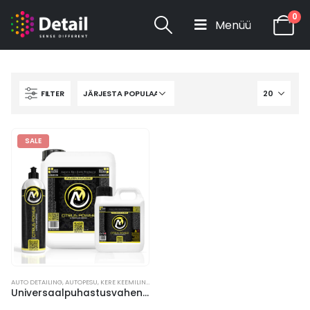
HOME
POOD
0
LUKSUSLIKUD ALIEN MAGIC AUTOKEEMIA TOOTED
AUTO DETAILING
AUTOPESU
UNIVERSAALNE PUHASTUSVAHEND ALL PURPOSE CLEANER
FILTER
SALE
AUTO DETAILING
,
AUTOPESU
,
KERE KEEMILINE PUHASTUS
,
LUKSUSLIKUD ALIEN MAGIC AUTOKEEMI
Universaalpuhastusvahendi kontsentraat Citrus Power | All Purpose Cleaner Concentrate