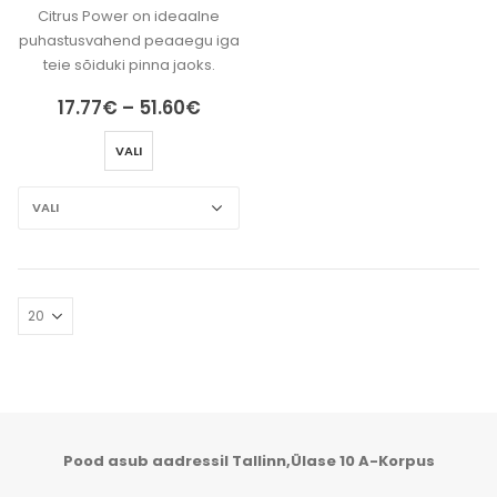
Citrus Power on ideaalne
puhastusvahend peaaegu iga
teie sõiduki pinna jaoks.
Hinnavahemik:
17.77
€
–
51.60
€
17.77€
kuni
VALI
51.60€
Pood asub aadressil Tallinn,Ülase 10 A-Korpus