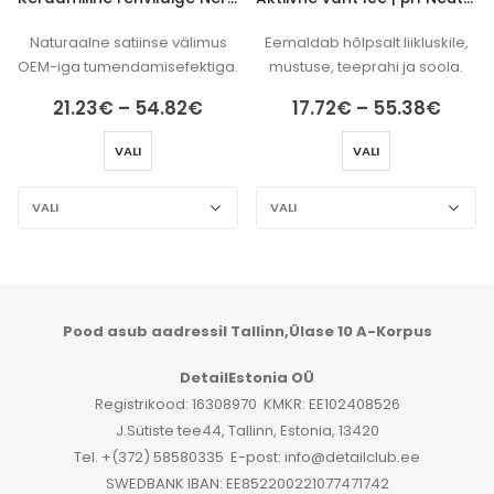
Naturaalne satiinse välimus
Eemaldab hõlpsalt liikluskile,
OEM-iga tumendamisefektiga.
mustuse, teeprahi ja soola.
navahemik:
Hinnavahemik:
Hinn
21.23
€
–
54.82
€
17.72
€
–
55.38
€
53€
21.23€
17.72
i
kuni
kuni
VALI
VALI
07€
54.82€
55.3
Pood asub aadressil Tallinn,Ülase 10 A-Korpus
DetailEstonia OÜ
Registrikood: 16308970 KMKR: EE102408526
J.Sütiste tee44, Tallinn, Estonia, 13420
Tel. +(372) 58580335 E-post: info@detailclub.ee
SWEDBANK IBAN: EE852200221077471742