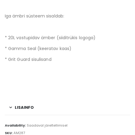
Iga ämbri süsteem sisaldab:
* 20L vastupidav ämber (siiditrükis logoga)
* Gamma Seal (keeratav kaas)
* Grit Guard sisulisand
LISAINFO
Availability:
Saadaval järeltellimisel
SKU:
AM287