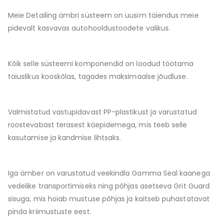
Meie Detailing ämbri süsteem on uusim täiendus meie
pidevalt kasvavas autohooldustoodete valikus.
Kõik selle süsteemi komponendid on loodud töötama
täiuslikus kooskõlas, tagades maksimaalse jõudluse.
Valmistatud vastupidavast PP-plastikust ja varustatud
roostevabast terasest käepidemega, mis teeb selle
kasutamise ja kandmise lihtsaks.
Iga ämber on varustatud veekindla Gamma Seal kaanega
vedelike transportimiseks ning põhjas asetseva Grit Guard
sisuga, mis hoiab mustuse põhjas ja kaitseb puhastatavat
pinda kriimustuste eest.