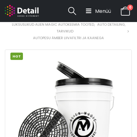
0
HOME
POOD
LUKSUSLIKUD ALIEN MAGIC AUTOKEEMIA TOOTED
,
AUTO DETAILING
,
TARVIKUD
AUTOPESU ÄMBER LIIVAFILTRI JA KAANEGA
HOT