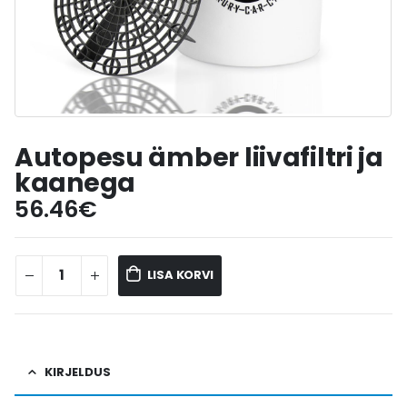
Autopesu ämber liivafiltri ja
kaanega
56.46
€
LISA KORVI
KIRJELDUS